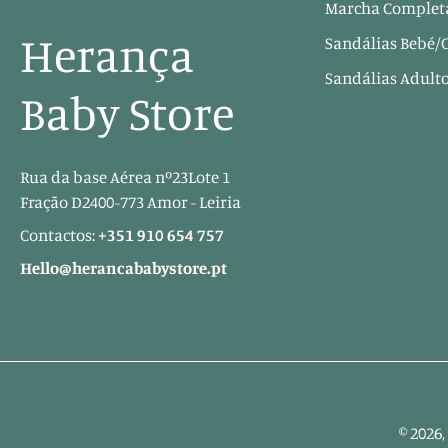
Marcha Completa
Herança
Sandálias Bebé/
Sandálias Adult
Baby Store
Rua da base Aérea nº23Lote 1
Fração D2400-773 Amor - Leiria
Contactos:
+351 910 654 757
Hello@herancababystore.pt
© 2026,