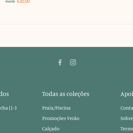
€20,00
€54,90
dos
Todas as coleções
Apoi
cha (1-3
Praia/Piscina
Conta
Promoções Verão
Sobre
Calçado
Termo