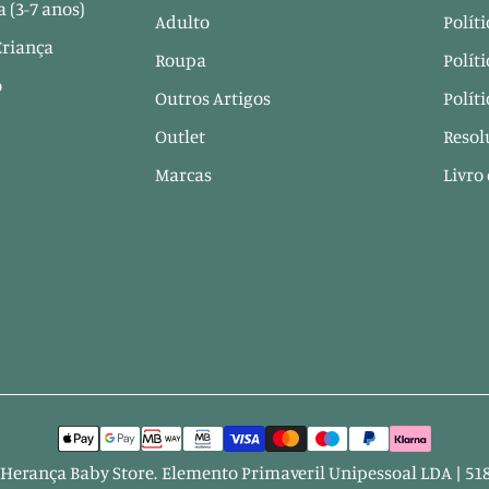
 (3-7 anos)
Adulto
Polít
Criança
Roupa
Polít
o
Outros Artigos
Polít
Outlet
Resol
Marcas
Livro
Herança Baby Store
.
Elemento Primaveril Unipessoal LDA | 51