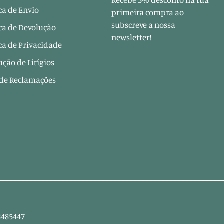
Recebe 5% desconto na tua
ica de Envio
primeira compra ao
subscreve a nossa
ica de Devolução
newsletter!
ica de Privacidade
ução de Litígios
 de Reclamações
8485447