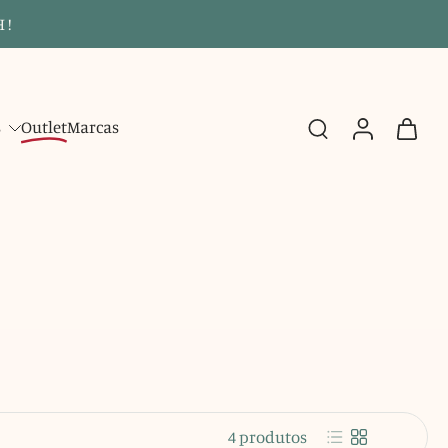
 !
s
Outlet
Marcas
4 produtos