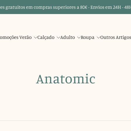
es gratuitos em compras superiores a 80€ - Envios em 24H - 48H
omoções Verão
Calçado
Adulto
Roupa
Outros Artigo
Anatomic