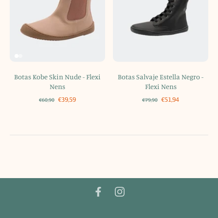
Botas Kobe Skin Nude - Flexi
Botas Salvaje Estella Negro -
Nens
Flexi Nens
€39,59
€51,94
€60,90
€79,90