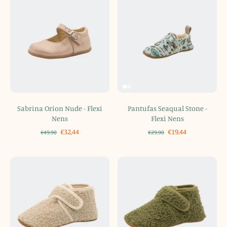
Sabrina Orion Nude - Flexi
Pantufas Seaqual Stone -
Nens
Flexi Nens
€32,44
€19,44
€49,90
€29,90