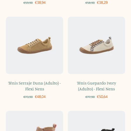
€38,94
€38,29
€59,90
€58,90
Ténis Serraje Duna (Adulto) -
Ténis Guepardo Ivory
Flexi Nens
(Adulto) - Flexi Nens
€48,04
€50,64
€73,90
€77,90