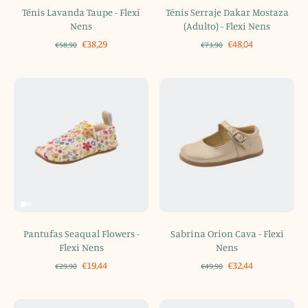
Ténis Lavanda Taupe - Flexi
Ténis Serraje Dakar Mostaza
Nens
(Adulto) - Flexi Nens
€38,29
€48,04
€58,90
€73,90
Pantufas Seaqual Flowers -
Sabrina Orion Cava - Flexi
Flexi Nens
Nens
€19,44
€32,44
€29,90
€49,90