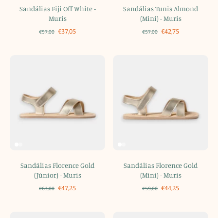
Sandálias Fiji Off White -
Sandálias Tunis Almond
Muris
(Mini) - Muris
€37,05
€42,75
€57,00
€57,00
Sandálias Florence Gold
Sandálias Florence Gold
(Júnior) - Muris
(Mini) - Muris
€47,25
€44,25
€63,00
€59,00