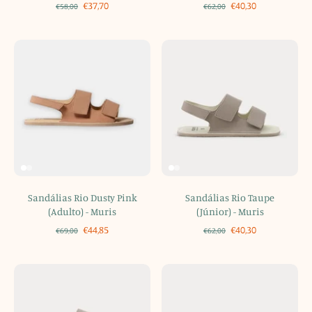
€37,70
€40,30
€58,00
€62,00
Sandálias Rio Dusty Pink
Sandálias Rio Taupe
(Adulto) - Muris
(Júnior) - Muris
€44,85
€40,30
€69,00
€62,00