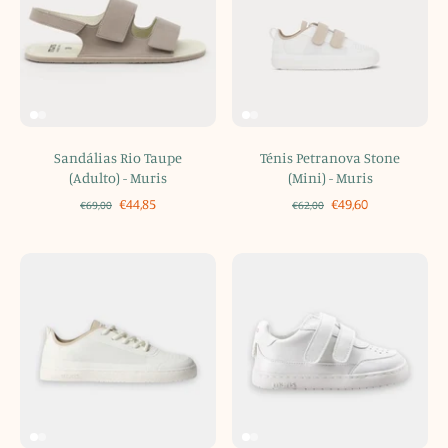
Sandálias Rio Taupe
Ténis Petranova Stone
(Adulto) - Muris
(Mini) - Muris
€44,85
€49,60
€69,00
€62,00