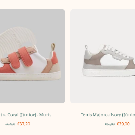
tra Coral (Júnior) - Muris
Ténis Majorca Ivory (Júnio
€37,20
€39,00
€62,00
€65,00