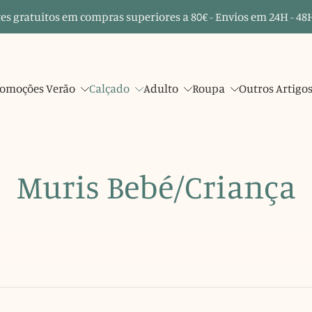
es gratuitos em compras superiores a 80€ - Envios em 24H - 48H
omoções Verão
Calçado
Adulto
Roupa
Outros Artigo
Muris Bebé/Criança