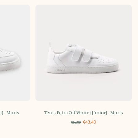
i) - Muris
Ténis Petra Off White (Júnior) - Muris
€43,40
€62,00