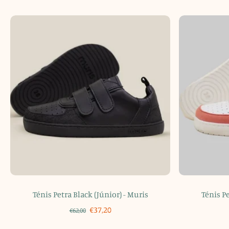
Ténis Petra Black (Júnior) - Muris
Ténis Pe
€37,20
€62,00