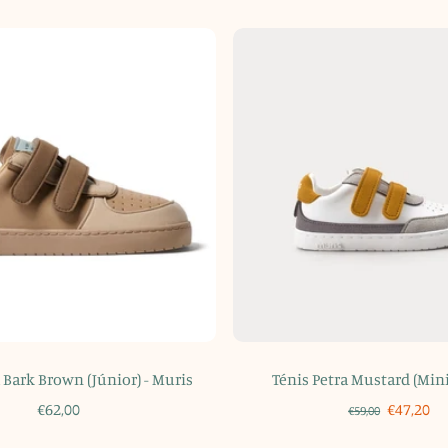
a Bark Brown (Júnior) - Muris
Ténis Petra Mustard (Mini
€62,00
€47,20
€59,00