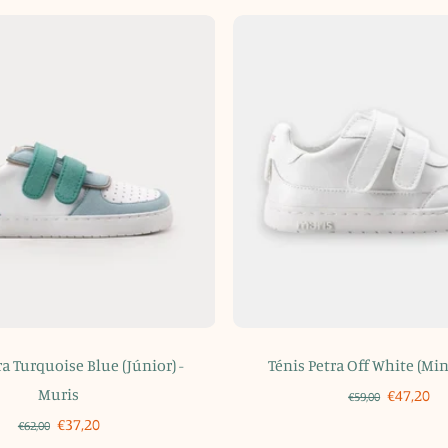
ra Turquoise Blue (Júnior) -
Ténis Petra Off White (Min
Muris
€47,20
€59,00
€37,20
€62,00