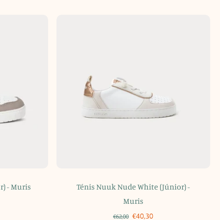
r) - Muris
Ténis Nuuk Nude White (Júnior) -
Muris
€40,30
€62,00