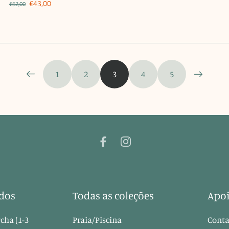
€43,00
€62,00
1
2
3
4
5
dos
Todas as coleções
Apoi
cha (1-3
Praia/Piscina
Conta