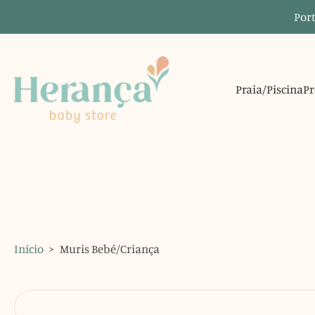
Port
Saltar
para
o
conteúdo
Praia/Piscina
Pr
Início
>
Muris Bebé/Criança