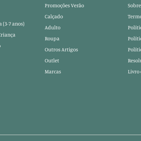
Promoções Verão
Sobre
Calçado
Termo
 (3-7 anos)
Adulto
Polít
Criança
Roupa
Polít
o
Outros Artigos
Polít
Outlet
Resol
Marcas
Livro