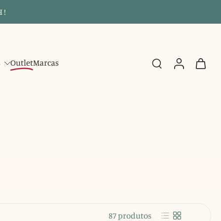
 !
s
Outlet
Marcas
87 produtos