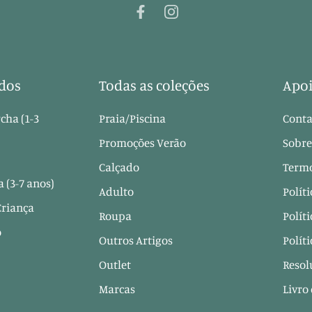
dos
Todas as coleções
Apoi
cha (1-3
Praia/Piscina
Conta
Promoções Verão
Sobre
Calçado
Termo
 (3-7 anos)
Adulto
Polít
Criança
Roupa
Polít
o
Outros Artigos
Polít
Outlet
Resol
Marcas
Livro