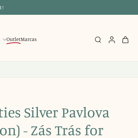
 !
s
Outlet
Marcas
ies Silver Pavlova
on) - Zás Trás for