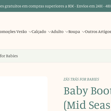
es gratuitos em compras superiores a 80€ - Envios em 24H - 48H
omoções Verão
Calçado
Adulto
Roupa
Outros Artigo
 for Babies
ZÁS TRÁS FOR BABIES
Baby Boot
(Mid Seas