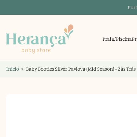
Port
Saltar
para
o
conteúdo
Praia/Piscina
Pr
Início
>
Baby Booties Silver Pavlova (Mid Season) - Zás Trás
Saltar
para
informações
do
produto