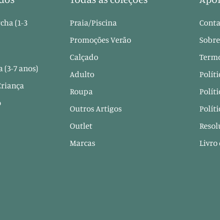
cha (1-3
Praia/Piscina
Conta
Promoções Verão
Sobre
Calçado
Termo
 (3-7 anos)
Adulto
Polít
Criança
Roupa
Polít
o
Outros Artigos
Polít
Outlet
Resol
Marcas
Livro