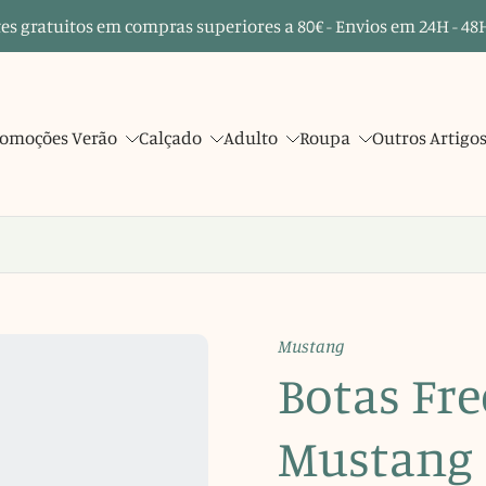
es gratuitos em compras superiores a 80€ - Envios em 24H - 48H
omoções Verão
Calçado
Adulto
Roupa
Outros Artigo
Mustang
Botas Fre
Mustang