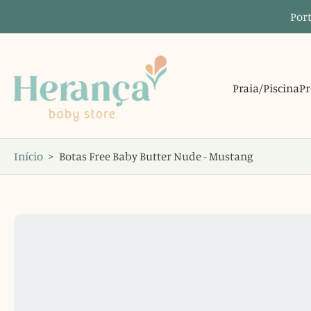
Port
Saltar
para
o
conteúdo
Praia/Piscina
Pr
Início
>
Botas Free Baby Butter Nude - Mustang
Saltar
para
informações
do
produto