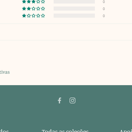
0
0
0
tivas
dos
Todas as coleções
Apoi