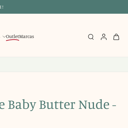
 !
s
Outlet
Marcas
e Baby Butter Nude -