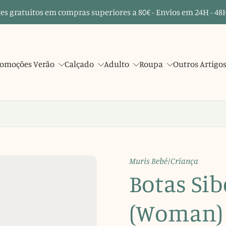
es gratuitos em compras superiores a 80€ - Envios em 24H - 48H
omoções Verão
Calçado
Adulto
Roupa
Outros Artigo
Muris Bebé/Criança
Botas Si
(Woman) 