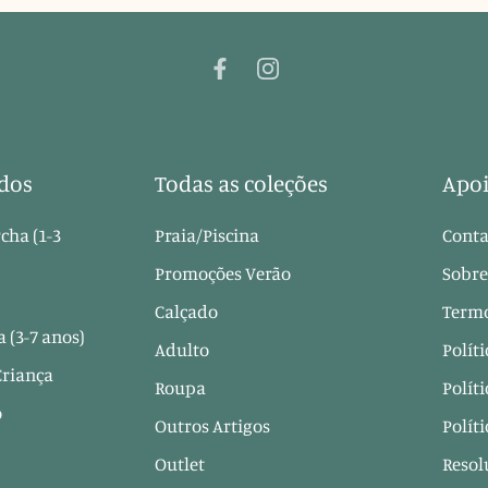
dos
Todas as coleções
Apoi
cha (1-3
Praia/Piscina
Conta
Promoções Verão
Sobre
Calçado
Termo
 (3-7 anos)
Adulto
Polít
Criança
Roupa
Polít
o
Outros Artigos
Polít
Outlet
Resol