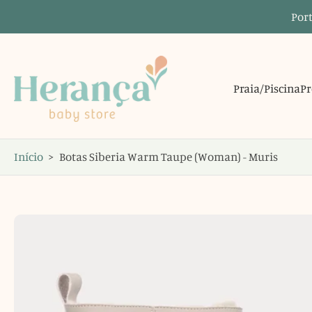
Port
Saltar
para
o
conteúdo
Praia/Piscina
Pr
Início
>
Botas Siberia Warm Taupe (Woman) - Muris
Saltar
para
informações
do
produto