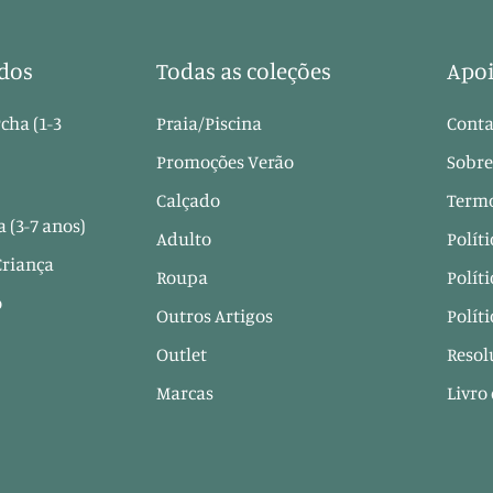
dos
Todas as coleções
Apoi
cha (1-3
Praia/Piscina
Conta
Promoções Verão
Sobre
Calçado
Termo
 (3-7 anos)
Adulto
Polít
Criança
Roupa
Polít
o
Outros Artigos
Polít
Outlet
Resol
Marcas
Livro