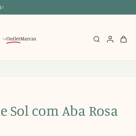
 !
s
Outlet
Marcas
e Sol com Aba Rosa