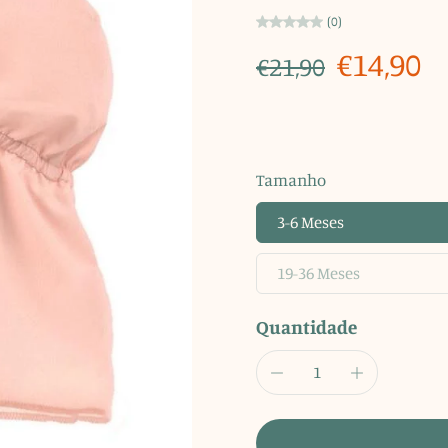
(0)
€14,90
€21,90
Tamanho
3-6 Meses
19-36 Meses
Quantidade