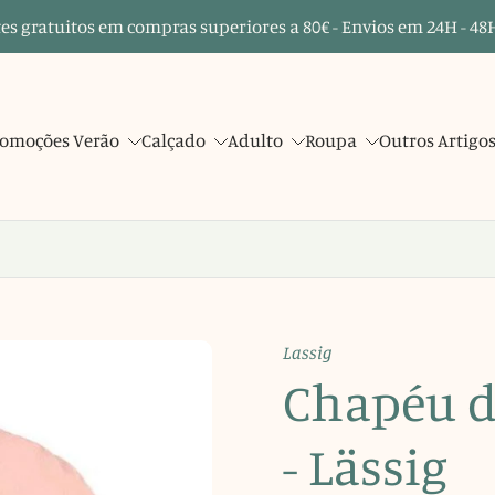
es gratuitos em compras superiores a 80€ - Envios em 24H - 48H
omoções Verão
Calçado
Adulto
Roupa
Outros Artigo
Lassig
Chapéu d
- Lässig