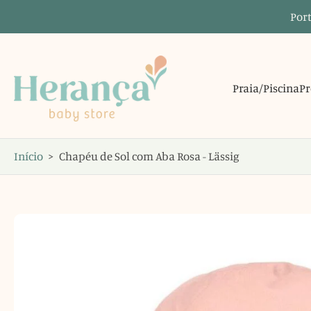
Port
Saltar
para
o
conteúdo
Praia/Piscina
Pr
Início
>
Chapéu de Sol com Aba Rosa - Lässig
Saltar
para
informações
do
produto