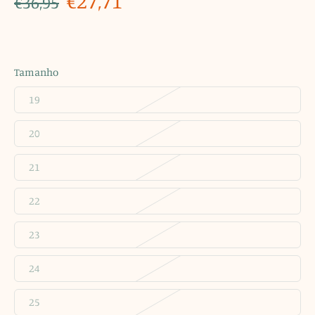
€27,71
€36,95
Tamanho
19
20
21
22
23
24
25