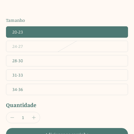
Tamanho
20-23
24-27
28-30
31-33
34-36
Quantidade