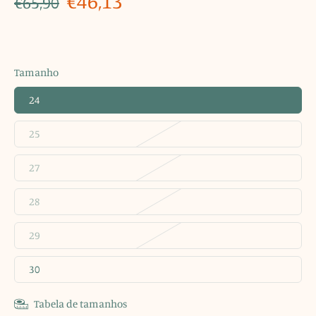
€46,13
€65,90
Tamanho
24
25
27
28
29
30
Tabela de tamanhos