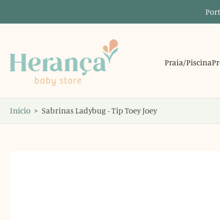
Port
Saltar
para
o
conteúdo
Praia/Piscina
Pr
Início
>
Sabrinas Ladybug - Tip Toey Joey
Saltar
para
informações
do
produto