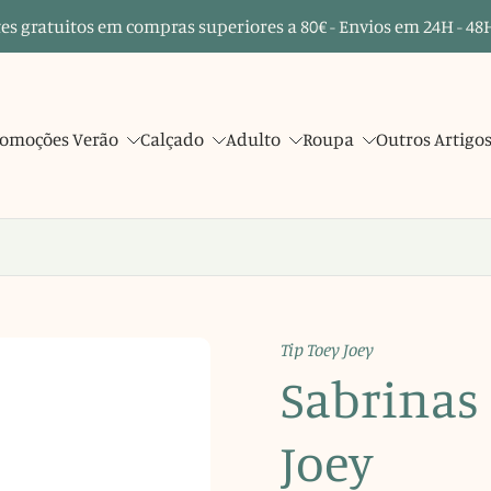
es gratuitos em compras superiores a 80€ - Envios em 24H - 48H
omoções Verão
Calçado
Adulto
Roupa
Outros Artigo
Tip Toey Joey
Sabrinas 
Joey