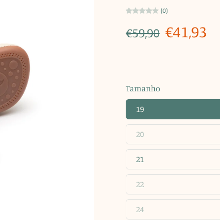
(0)
€41,93
€59,90
Tamanho
19
20
21
22
24