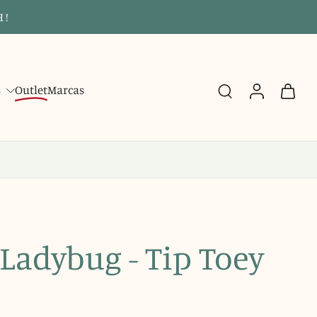
 !
s
Outlet
Marcas
Ladybug - Tip Toey