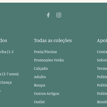
dos
Todas as coleções
Apoi
cha (1-3
Praia/Piscina
Conta
Promoções Verão
Sobre
Calçado
Termo
 (3-7 anos)
Adulto
Polít
Criança
Roupa
Polít
o
Outros Artigos
Polít
Outlet
Resol