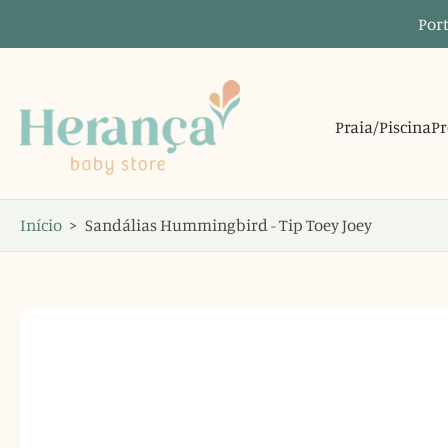
Port
Saltar
para
o
conteúdo
Praia/Piscina
Pr
Início
>
Sandálias Hummingbird - Tip Toey Joey
Saltar
para
informações
do
produto