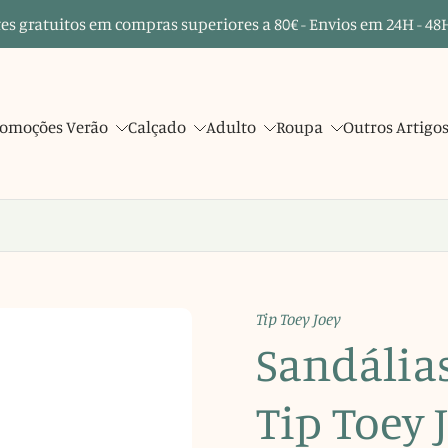
es gratuitos em compras superiores a 80€ - Envios em 24H - 48H
omoções Verão
Calçado
Adulto
Roupa
Outros Artigo
Tip Toey Joey
Sandália
Tip Toey 