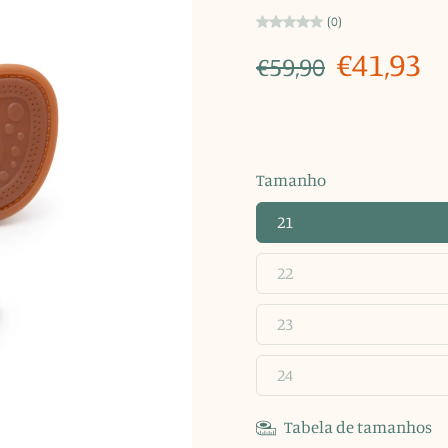
(0)
€41,93
€59,90
Tamanho
21
22
23
24
Tabela de tamanhos