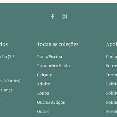
dos
Todas as coleções
Apoi
cha (1-3
Praia/Piscina
Conta
Promoções Verão
Sobre
Calçado
Termo
 (3-7 anos)
Adulto
Polít
Criança
Roupa
Polít
o
Outros Artigos
Polít
Outlet
Resol