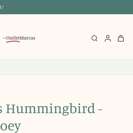
 !
s
Outlet
Marcas
s Hummingbird -
Joey