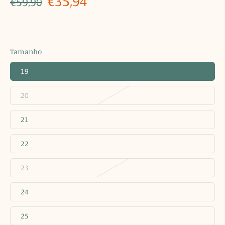
€35,94
€59,90
Tamanho
19
20
21
22
23
24
25