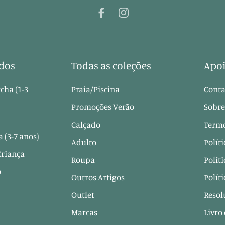
dos
Todas as coleções
Apoi
cha (1-3
Praia/Piscina
Conta
Promoções Verão
Sobre
Calçado
Termo
 (3-7 anos)
Adulto
Polít
Criança
Roupa
Polít
o
Outros Artigos
Polít
Outlet
Resol
Marcas
Livro