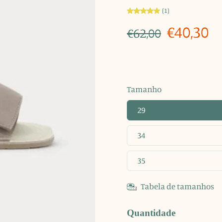
(1)
€40,30
€62,00
Tamanho
29
34
35
Tabela de tamanhos
Quantidade