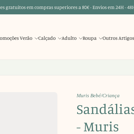
es gratuitos em compras superiores a 80€ - Envios em 24H - 48H
omoções Verão
Calçado
Adulto
Roupa
Outros Artigo
Muris Bebé/Criança
Sandálias
- Muris