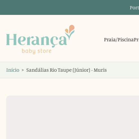
Port
Saltar
para
o
conteúdo
Praia/Piscina
Pr
Início
>
Sandálias Rio Taupe (Júnior) - Muris
Saltar
para
informações
do
produto