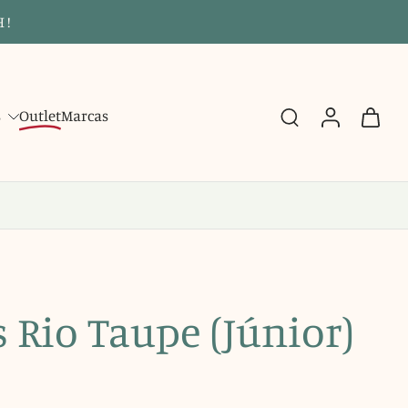
 !
s
Outlet
Marcas
 Rio Taupe (Júnior)