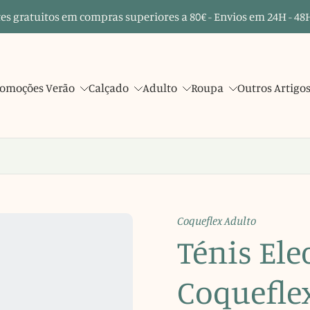
es gratuitos em compras superiores a 80€ - Envios em 24H - 48H
omoções Verão
Calçado
Adulto
Roupa
Outros Artigo
Coqueflex Adulto
Ténis Ele
Coquefle