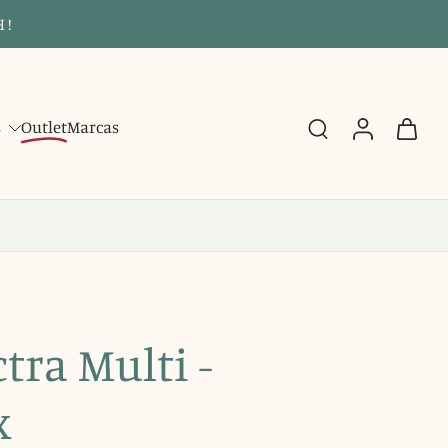
 !
s
Outlet
Marcas
ctra Multi -
x