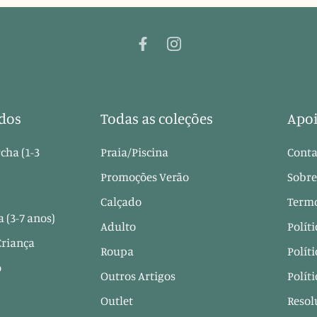
dos
Todas as coleções
Apoi
cha (1-3
Praia/Piscina
Conta
Promoções Verão
Sobre
Calçado
Termo
 (3-7 anos)
Adulto
Polít
Criança
Roupa
Polít
o
Outros Artigos
Polít
Outlet
Resol