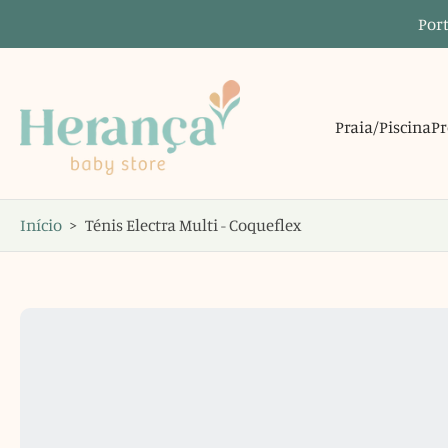
Port
Saltar
para
o
conteúdo
Praia/Piscina
Pr
Início
>
Ténis Electra Multi - Coqueflex
Saltar
para
informações
do
produto