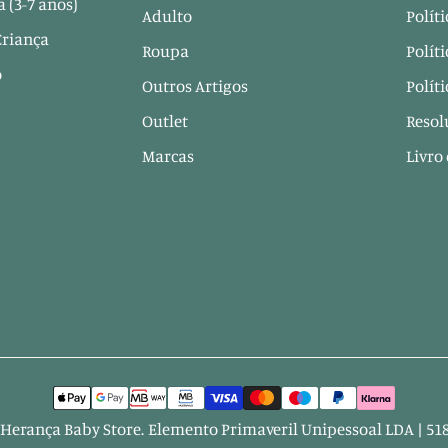
 (3-7 anos)
Adulto
Polít
Criança
Roupa
Polít
o
Outros Artigos
Polít
Outlet
Resol
Marcas
Livro
Herança Baby Store
.
Elemento Primaveril Unipessoal LDA | 51