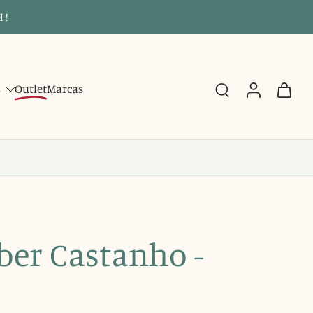
 !
s
Outlet
Marcas
ber Castanho -