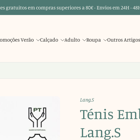
es gratuitos em compras superiores a 80€ - Envios em 24H - 48H
omoções Verão
Calçado
Adulto
Roupa
Outros Artigo
Lang.S
Ténis Em
Lang.S