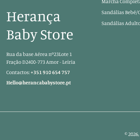
Marcha Completa
Herança
Sandálias Bebé/
Sandálias Adult
Baby Store
Rua da base Aérea nº23Lote 1
Fração D2400-773 Amor - Leiria
Contactos:
+351 910 654 757
Hello@herancababystore.pt
© 2026,