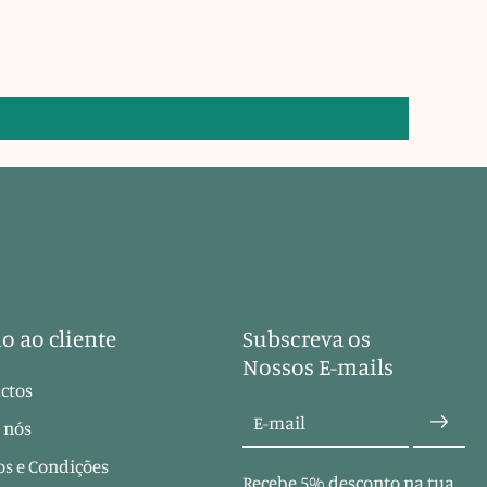
o ao cliente
Subscreva os
Nossos E-mails
ctos
E-mail
 nós
s e Condições
Recebe 5% desconto na tua