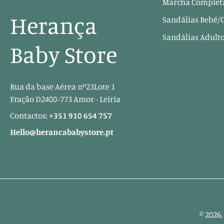
Marcha Completa
Herança
Sandálias Bebé/
Sandálias Adult
Baby Store
Rua da base Aérea nº23Lote 1
Fração D2400-773 Amor - Leiria
Contactos:
+351 910 654 757
Hello@herancababystore.pt
© 2026,