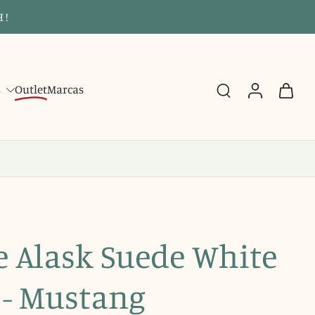
 !
s
Outlet
Marcas
e Alask Suede White
- Mustang