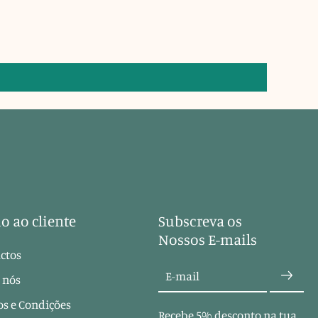
o ao cliente
Subscreva os
Nossos E-mails
ctos
E-mail
 nós
s e Condições
Recebe 5% desconto na tua