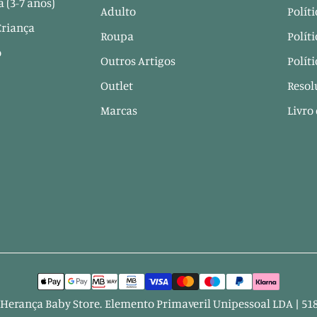
 (3-7 anos)
Adulto
Polít
Criança
Roupa
Polít
o
Outros Artigos
Polít
Outlet
Resol
Marcas
Livro
Herança Baby Store
.
Elemento Primaveril Unipessoal LDA | 51