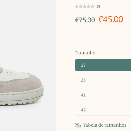
(0)
€45,00
€75,00
Tamanho
37
38
41
42
Tabela de tamanhos