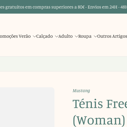
es gratuitos em compras superiores a 80€ - Envios em 24H - 48H
omoções Verão
Calçado
Adulto
Roupa
Outros Artigo
Mustang
Ténis Fre
(Woman) 