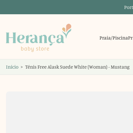
Port
Saltar
para
o
conteúdo
Praia/Piscina
Pr
Início
>
Ténis Free Alask Suede White (Woman) - Mustang
Saltar
para
informações
do
produto