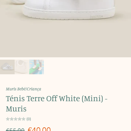
Muris Bebé/Criança
Ténis Terre Off White (Mini) -
Muris
(0)
€40,00
€55,00