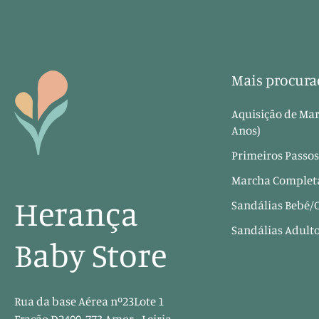
Mais procura
Aquisição de Mar
Anos)
Primeiros Passos
Marcha Completa
Herança
Sandálias Bebé/
Sandálias Adult
Baby Store
Rua da base Aérea nº23Lote 1
Fração D2400-773 Amor - Leiria