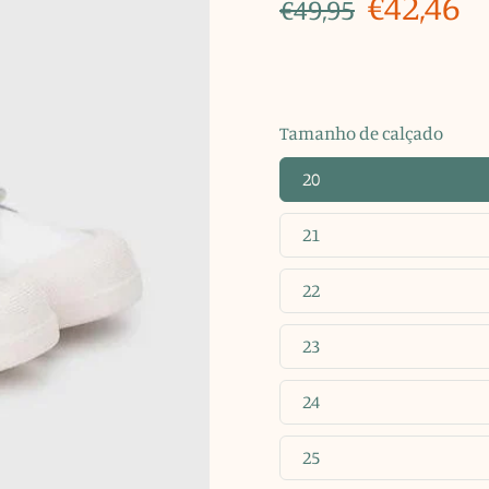
€42,46
€49,95
Tamanho de calçado
20
21
22
23
24
25