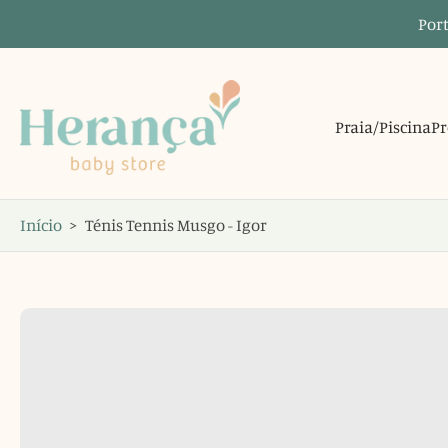
Port
Saltar
para
o
conteúdo
Praia/Piscina
Pr
Início
>
Ténis Tennis Musgo - Igor
Saltar
para
informações
do
produto