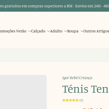
es gratuitos em compras superiores a 80€ - Envios em 24H - 48H
omoções Verão
Calçado
Adulto
Roupa
Outros Artigo
Igor Bebé/Criança
Ténis Ten
(1)