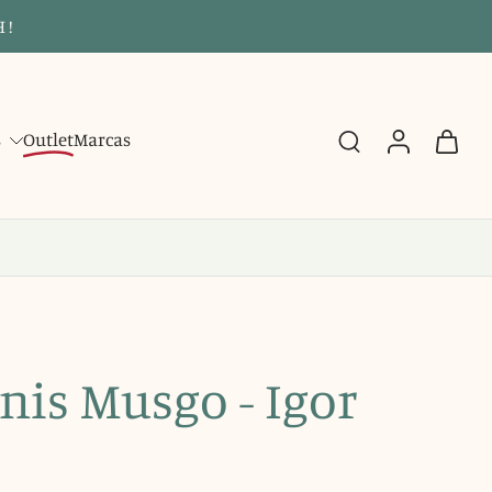
 !
s
Outlet
Marcas
nis Musgo - Igor