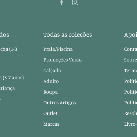
dos
Todas as coleções
Apoi
cha (1-3
Praia/Piscina
Conta
Promoções Verão
Sobre
Calçado
Termo
 (3-7 anos)
Adulto
Polít
Criança
Roupa
Polít
o
Outros Artigos
Polít
Outlet
Resol
Marcas
Livro